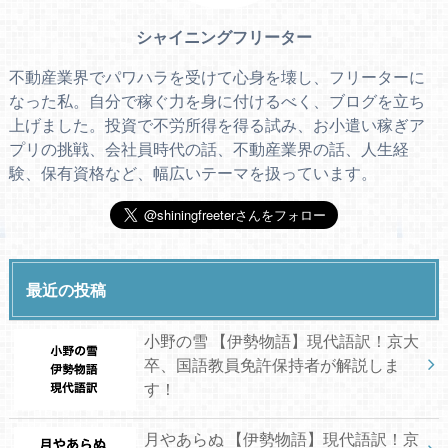
シャイニングフリーター
不動産業界でパワハラを受けて心身を壊し、フリーターに
なった私。自分で稼ぐ力を身に付けるべく、ブログを立ち
上げました。投資で不労所得を得る試み、お小遣い稼ぎア
プリの挑戦、会社員時代の話、不動産業界の話、人生経
験、保有資格など、幅広いテーマを扱っています。
最近の投稿
小野の雪 【伊勢物語】現代語訳！京大
卒、国語教員免許保持者が解説しま
す！
月やあらぬ 【伊勢物語】現代語訳！京