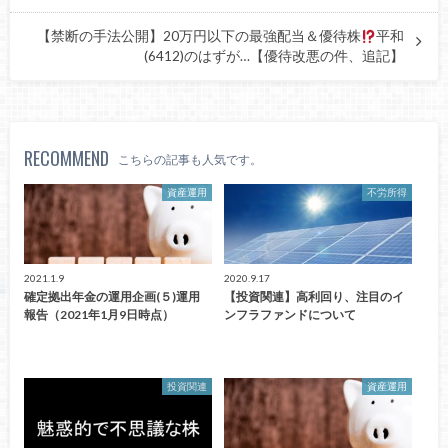
【禁断の手法公開】20万円以下の最強配当＆優待株
平和
(6412)のはずが…【優待改悪の件、追記】
RECOMMEND
こちらの記事も人気です。
資産運用
不労所得
2021.1.9
2020.9.17
確定拠出年金の運用企画(５)運用
【投資関連】高利回り、注目のイ
報告（2021年1月9日時点）
ンフラファンドについて
投資関連
資産運用