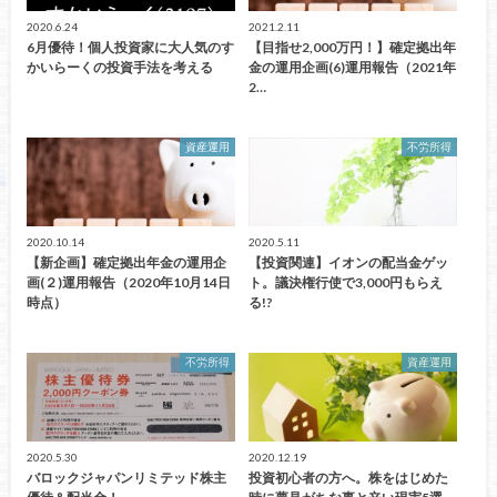
2020.6.24
2021.2.11
6月優待！個人投資家に大人気のす
【目指せ2,000万円！】確定拠出年
かいらーくの投資手法を考える
金の運用企画(6)運用報告（2021年
2…
資産運用
不労所得
2020.10.14
2020.5.11
【新企画】確定拠出年金の運用企
【投資関連】イオンの配当金ゲッ
画(２)運用報告（2020年10月14日
ト。議決権行使で3,000円もらえ
時点）
る!?
不労所得
資産運用
2020.5.30
2020.12.19
バロックジャパンリミテッド株主
投資初心者の方へ。株をはじめた