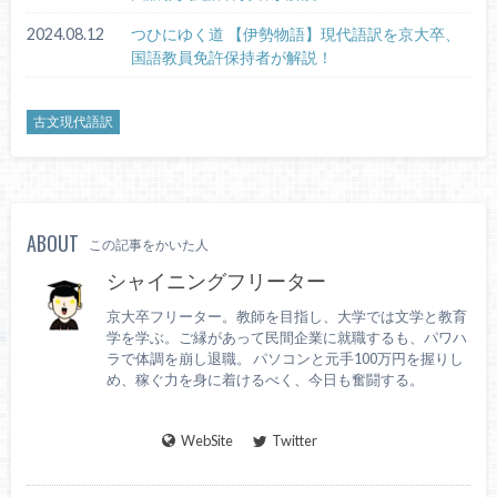
2024.08.12
つひにゆく道 【伊勢物語】現代語訳を京大卒、
国語教員免許保持者が解説！
古文現代語訳
ABOUT
この記事をかいた人
シャイニングフリーター
京大卒フリーター。教師を目指し、大学では文学と教育
学を学ぶ。ご縁があって民間企業に就職するも、パワハ
ラで体調を崩し退職。 パソコンと元手100万円を握りし
め、稼ぐ力を身に着けるべく、今日も奮闘する。
WebSite
Twitter