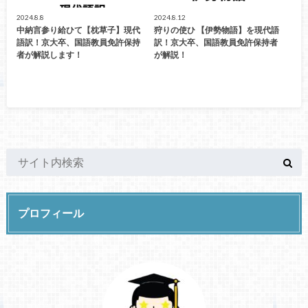
2024.8.8
2024.8.12
中納言参り給ひて【枕草子】現代
狩りの使ひ 【伊勢物語】を現代語
語訳！京大卒、国語教員免許保持
訳！京大卒、国語教員免許保持者
者が解説します！
が解説！
プロフィール