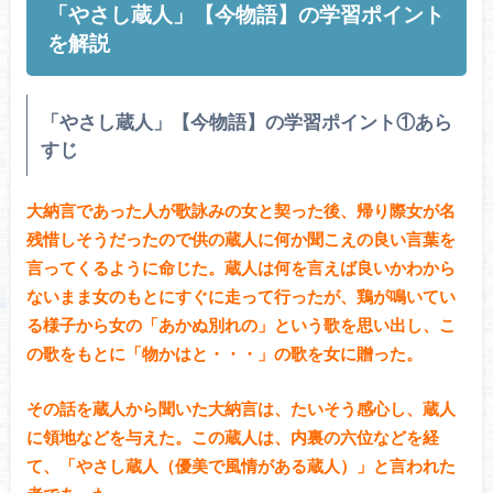
「やさし蔵人」【今物語】の学習ポイント
を解説
「やさし蔵人」【今物語】の学習ポイント①あら
すじ
大納言であった人が歌詠みの女と契った後、帰り際女が名
残惜しそうだったので供の蔵人に何か聞こえの良い言葉を
言ってくるように命じた。蔵人は何を言えば良いかわから
ないまま女のもとにすぐに走って行ったが、鶏が鳴いてい
る様子から女の「あかぬ別れの」という歌を思い出し、こ
の歌をもとに「物かはと・・・」の歌を女に贈った。
その話を蔵人から聞いた大納言は、たいそう感心し、蔵人
に領地などを与えた。この蔵人は、内裏の六位などを経
て、「やさし蔵人（優美で風情がある蔵人）」と言われた