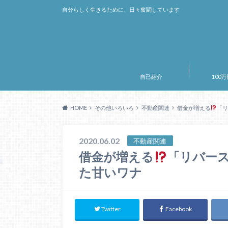
自分らしく生きるために、日々奮闘しています
自己紹介
100
HOME
その他いろいろ
不動産関連
借金が増える
「
2020.06.02
不動産関連
借金が増える
「リバー
た甘いワナ
Twitter
Facebook