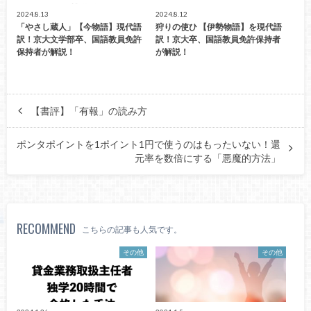
2024.8.13
2024.8.12
「やさし蔵人」【今物語】現代語
狩りの使ひ 【伊勢物語】を現代語
訳！京大文学部卒、国語教員免許
訳！京大卒、国語教員免許保持者
保持者が解説！
が解説！
【書評】「有報」の読み方
ポンタポイントを1ポイント1円で使うのはもったいない！還
元率を数倍にする「悪魔的方法」
RECOMMEND
こちらの記事も人気です。
その他
その他