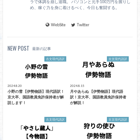
ラで体調を崩し退職。 パソコンと元手100万円を握りし
め、稼ぐ力を身に着けるべく、今日も奮闘する。
WebSite
Twitter
NEW POST
最新の記事
古文現代語訳
古文現代語訳
2024.8.20
2024.8.15
小野の雪 【伊勢物語】現代語訳！
月やあらぬ 【伊勢物語】現代語
京大卒、国語教員免許保持者が解
訳！京大卒、国語教員免許保持者
説します！
が解説！
古文現代語訳
古文現代語訳