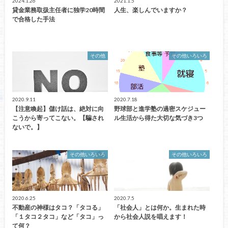
2024.1.26
2021.1.5
貸金業務取扱主任者に独学20時間
人生、楽しんでいますか？
で合格した手法
その他
その他いろいろ
2020.9.11
2020.7.18
【注意喚起】儲け話は、絶対に向
野球部と進学塾の過密スケジュー
こうから寄ってこない。【騙され
ル生活から得た大切な気づき3つ
ないで。】
その他いろいろ
その他いろいろ
2020.6.25
2020.7.5
不動産の神様はタコ？「タコる」
「社会人」とは何か。生まれた時
「１タコ２タコ」など「タコ」っ
から社会人説を唱えます！
て何？