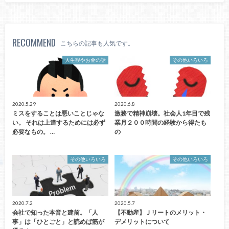
RECOMMEND
こちらの記事も人気です。
人生観やお金の話
その他いろいろ
2020.5.29
2020.6.8
ミスをすることは悪いことじゃな
激務で精神崩壊。社会人1年目で残
い。 それは上達するためには必ず
業月２００時間の経験から得たも
必要なもの。 …
の
その他いろいろ
その他いろいろ
2020.7.2
2020.5.7
会社で知った本音と建前。「人
【不動産】Ｊリートのメリット・
事」は「ひとごと」と読めば筋が
デメリットについて