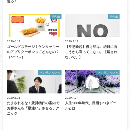
通る！
その他
その他
2020.6.17
2020.9.11
ゴールドステージ！ケンタッキー
【注意喚起】儲け話は、絶対に向
のアプリクーポンってどんなの？
こうから寄ってこない。【騙され
（6/17～）
ないで。】
その他いろいろ
その他いろいろ
2020.8.11
2020.4.24
だまされるな！賃貸物件の案内で
人生100年時代、目指すべきゴー
お客さんを「勘違い」させるテク
ルとは
ニック