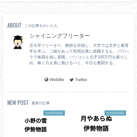
ABOUT
この記事をかいた人
シャイニングフリーター
京大卒フリーター。教師を目指し、大学では文学と教育
学を学ぶ。ご縁があって民間企業に就職するも、パワハ
ラで体調を崩し退職。 パソコンと元手100万円を握りし
め、稼ぐ力を身に着けるべく、今日も奮闘する。
WebSite
Twitter
NEW POST
最新の記事
古文現代語訳
古文現代語訳