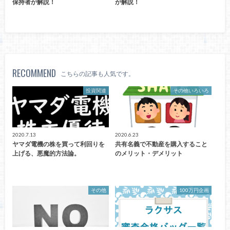
保持者が解説！
が解説！
RECOMMEND
こちらの記事も人気です。
投資関連
その他いろいろ
2020.7.13
2020.6.23
ヤマダ電機の株を買って利回りを
共有名義で不動産を購入すること
上げる、悪魔的方法論。
のメリット・デメリット
その他
100万円企画