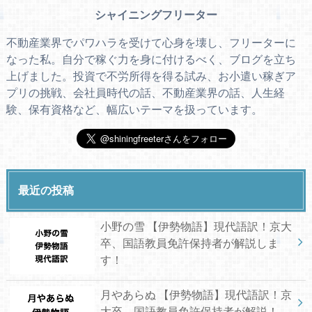
シャイニングフリーター
不動産業界でパワハラを受けて心身を壊し、フリーターに
なった私。自分で稼ぐ力を身に付けるべく、ブログを立ち
上げました。投資で不労所得を得る試み、お小遣い稼ぎア
プリの挑戦、会社員時代の話、不動産業界の話、人生経
験、保有資格など、幅広いテーマを扱っています。
最近の投稿
小野の雪 【伊勢物語】現代語訳！京大
卒、国語教員免許保持者が解説しま
す！
月やあらぬ 【伊勢物語】現代語訳！京
大卒、国語教員免許保持者が解説！