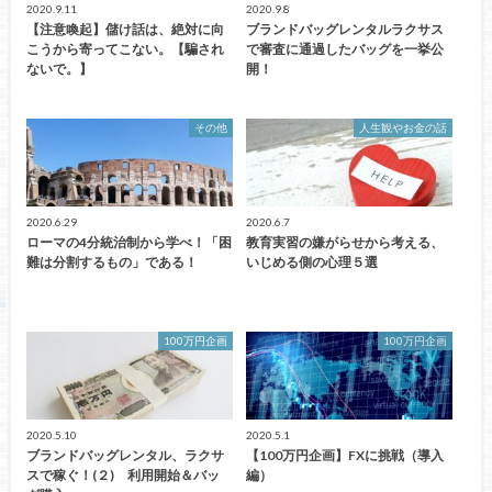
2020.9.11
2020.9.8
【注意喚起】儲け話は、絶対に向
ブランドバッグレンタルラクサス
こうから寄ってこない。【騙され
で審査に通過したバッグを一挙公
ないで。】
開！
その他
人生観やお金の話
2020.6.29
2020.6.7
ローマの4分統治制から学べ！「困
教育実習の嫌がらせから考える、
難は分割するもの」である！
いじめる側の心理５選
100万円企画
100万円企画
2020.5.10
2020.5.1
ブランドバッグレンタル、ラクサ
【100万円企画】FXに挑戦（導入
スで稼ぐ！(２) 利用開始＆バッ
編）