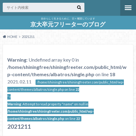
自分らしく生きるために、日々奮闘しています
京大卒元フリーターのブログ
HOME
2021211
Warning
: Undefined array key 0 in
/home/shiningfree/shiningfreeter.com/public_html/w
p-content/themes/albatros/single.php
on line
18
2021.02.11
/home/shiningfree/shiningfreeter.com/public_html/wp-
content/themes/albatros/single.php on line
22
">
Warning
: Attempt to read property "name" on null in
/home/shiningfree/shiningfreeter.com/public_html/wp-
content/themes/albatros/single.php
on line
22
2021211