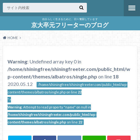
自分らしく生きるために、日々奮闘しています
京大卒元フリーターのブログ
HOME
Warning
: Undefined array key 0 in
/home/shiningfree/shiningfreeter.com/public_html/w
p-content/themes/albatros/single.php
on line
18
2020.05.12
/home/shiningfree/shiningfreeter.com/public_html/wp-
content/themes/albatros/single.php on line
22
">
Warning
: Attempt to read property "name" on null in
/home/shiningfree/shiningfreeter.com/public_html/wp-
content/themes/albatros/single.php
on line
22