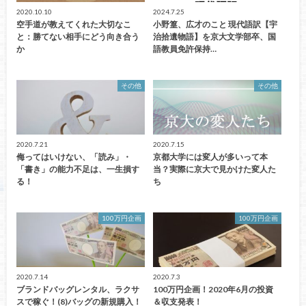
2020.10.10
2024.7.25
空手道が教えてくれた大切なこ
小野篁、広才のこと 現代語訳【宇
と：勝てない相手にどう向き合う
治拾遺物語】を京大文学部卒、国
か
語教員免許保持…
その他
その他
2020.7.21
2020.7.15
侮ってはいけない、「読み」・
京都大学には変人が多いって本
「書き」の能力不足は、一生損す
当？実際に京大で見かけた変人た
る！
ち
100万円企画
100万円企画
2020.7.14
2020.7.3
ブランドバッグレンタル、ラクサ
100万円企画！2020年6月の投資
スで稼ぐ！(8)バッグの新規購入！
＆収支発表！