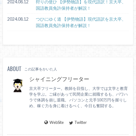
2024.08.12
狩りの使ひ 【伊勢物語】を現代語訳！京大卒、
国語教員免許保持者が解説！
2024.08.12
つひにゆく道 【伊勢物語】現代語訳を京大卒、
国語教員免許保持者が解説！
ABOUT
この記事をかいた人
シャイニングフリーター
京大卒フリーター。教師を目指し、大学では文学と教育
学を学ぶ。ご縁があって民間企業に就職するも、パワハ
ラで体調を崩し退職。 パソコンと元手100万円を握りし
め、稼ぐ力を身に着けるべく、今日も奮闘する。
WebSite
Twitter