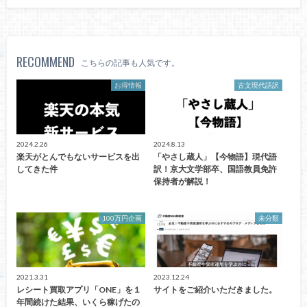
RECOMMEND
こちらの記事も人気です。
お得情報
古文現代語訳
2024.2.26
2024.8.13
楽天がとんでもないサービスを出
「やさし蔵人」【今物語】現代語
してきた件
訳！京大文学部卒、国語教員免許
保持者が解説！
100万円企画
未分類
2021.3.31
2023.12.24
レシート買取アプリ「ONE」を１
サイトをご紹介いただきました。
年間続けた結果、いくら稼げたの