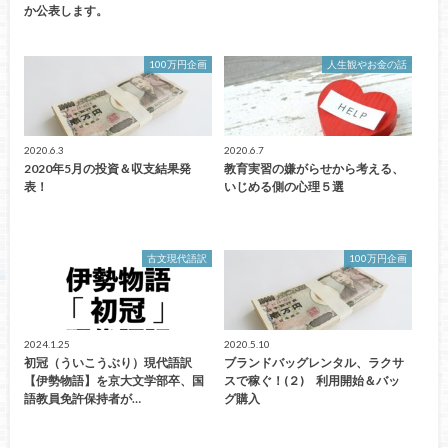
か公表します。
100万円企画
人生観やお金の話
2020.6.3
2020.6.7
2020年5月の投資＆収支結果発
教育実習の嫌がらせから考える、
表！
いじめる側の心理５選
古文現代語訳
100万円企画
2024.1.25
2020.5.10
初冠（ういこうぶり）現代語訳
ブランドバッグレンタル、ラクサ
【伊勢物語】を京大文学部卒、国
スで稼ぐ！(２) 利用開始＆バッ
語教員免許保持者が…
グ購入