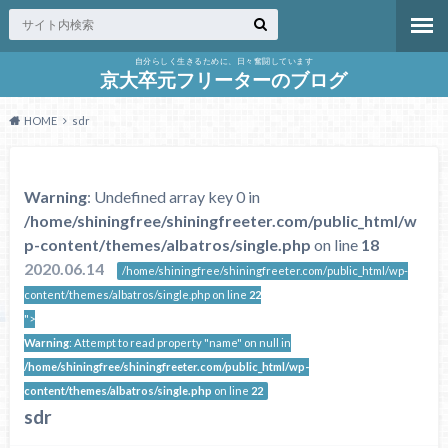
自分らしく生きるために、日々奮闘しています
京大卒元フリーターのブログ
HOME
sdr
Warning
: Undefined array key 0 in
/home/shiningfree/shiningfreeter.com/public_html/w
p-content/themes/albatros/single.php
on line
18
2020.06.14
/home/shiningfree/shiningfreeter.com/public_html/wp-
content/themes/albatros/single.php on line
22
">
Warning
: Attempt to read property "name" on null in
/home/shiningfree/shiningfreeter.com/public_html/wp-
content/themes/albatros/single.php
on line
22
sdr