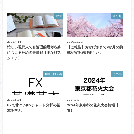
教養
未分類
2023.4.14
2020.12.21
忙しい現代人でも論理的思考を身
【ご報告】おかげさまで9か月の挑
につけるための最適解【まなびス
戦が実を結びました。
クエア】
100万円企画
その他
2020.8.24
2024.8.1
FXで稼ぐ(5)FXチャート分析の基
2024年東京都の花火大会情報【一
本を学ぶ
覧】