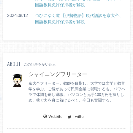
国語教員免許保持者が解説！
2024.08.12
つひにゆく道 【伊勢物語】現代語訳を京大卒、
国語教員免許保持者が解説！
ABOUT
この記事をかいた人
シャイニングフリーター
京大卒フリーター。教師を目指し、大学では文学と教育
学を学ぶ。ご縁があって民間企業に就職するも、パワハ
ラで体調を崩し退職。 パソコンと元手100万円を握りし
め、稼ぐ力を身に着けるべく、今日も奮闘する。
WebSite
Twitter