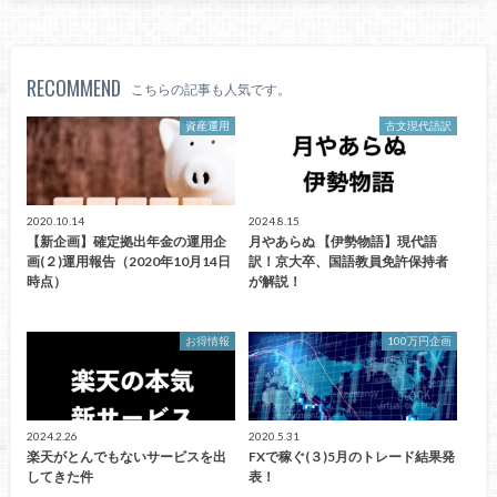
RECOMMEND
こちらの記事も人気です。
資産運用
古文現代語訳
2020.10.14
2024.8.15
【新企画】確定拠出年金の運用企
月やあらぬ 【伊勢物語】現代語
画(２)運用報告（2020年10月14日
訳！京大卒、国語教員免許保持者
時点）
が解説！
お得情報
100万円企画
2024.2.26
2020.5.31
楽天がとんでもないサービスを出
FXで稼ぐ(３)5月のトレード結果発
してきた件
表！