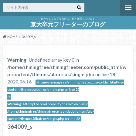
自分らしく生きるために、日々奮闘しています
京大卒元フリーターのブログ
HOME
364009_s
Warning
: Undefined array key 0 in
/home/shiningfree/shiningfreeter.com/public_html/w
p-content/themes/albatros/single.php
on line
18
2020.06.16
/home/shiningfree/shiningfreeter.com/public_html/wp-
content/themes/albatros/single.php on line
22
">
Warning
: Attempt to read property "name" on null in
/home/shiningfree/shiningfreeter.com/public_html/wp-
content/themes/albatros/single.php
on line
22
364009_s