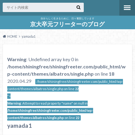
自分らしく生きるために、日々奮闘しています
京大卒元フリーターのブログ
HOME
yamada1
Warning
: Undefined array key 0 in
/home/shiningfree/shiningfreeter.com/public_html/w
p-content/themes/albatros/single.php
on line
18
2020.04.29
/home/shiningfree/shiningfreeter.com/public_html/wp-
content/themes/albatros/single.php on line
22
">
Warning
: Attempt to read property "name" on null in
/home/shiningfree/shiningfreeter.com/public_html/wp-
content/themes/albatros/single.php
on line
22
yamada1