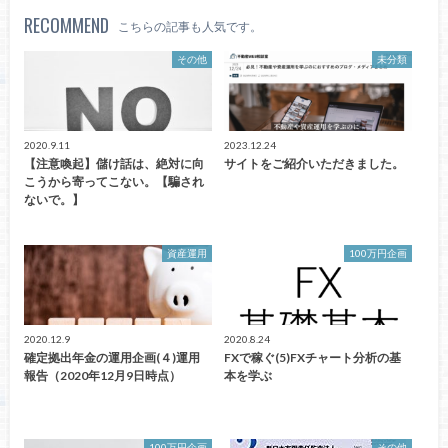
RECOMMEND
こちらの記事も人気です。
その他
未分類
2020.9.11
2023.12.24
【注意喚起】儲け話は、絶対に向
サイトをご紹介いただきました。
こうから寄ってこない。【騙され
ないで。】
資産運用
100万円企画
2020.12.9
2020.8.24
確定拠出年金の運用企画(４)運用
FXで稼ぐ(5)FXチャート分析の基
報告（2020年12月9日時点）
本を学ぶ
100万円企画
その他