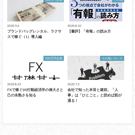
2020.5.6
2020.8.10
ブランドバッグレンタル、ラクサ
【書評】「有報」の読み方
スで稼ぐ（1）導入編
100万円企画
その他いろいろ
2020.8.23
2020.7.2
FXで稼ぐ(4)行動経済学の偉大さと
会社で知った本音と建前。「人
己の未熟さを知る
事」は「ひとごと」と読めば筋が
通る！