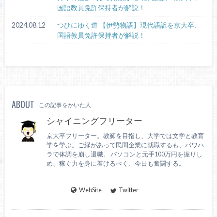
国語教員免許保持者が解説！
2024.08.12
つひにゆく道 【伊勢物語】現代語訳を京大卒、
国語教員免許保持者が解説！
ABOUT
この記事をかいた人
シャイニングフリーター
京大卒フリーター。教師を目指し、大学では文学と教育
学を学ぶ。ご縁があって民間企業に就職するも、パワハ
ラで体調を崩し退職。 パソコンと元手100万円を握りし
め、稼ぐ力を身に着けるべく、今日も奮闘する。
WebSite
Twitter