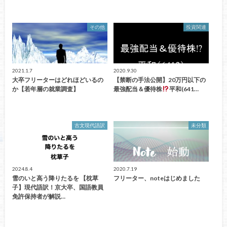
その他
投資関連
2021.1.7
2020.9.30
大卒フリーターはどれほどいるの
【禁断の手法公開】20万円以下の
か【若年層の就業調査】
最強配当＆優待株
平和(641…
古文現代語訳
未分類
2024.8.4
2020.7.19
雪のいと高う降りたるを 【枕草
フリーター、noteはじめました
子】現代語訳！京大卒、国語教員
免許保持者が解説…