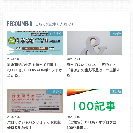
RECOMMEND
こちらの記事も人気です。
お得情報
その他
2024.1.8
2020.7.21
対象商品の牛乳を買って応募！
侮ってはいけない、「読み」・
3,000口に1,000WAONポイントが
「書き」の能力不足は、一生損す
当たる…
る！
不労所得
未分類
2020.5.30
2020.9.10
バロックジャパンリミテッド株主
【ご報告】とりあえずブログは
優待＆配当金！
100記事書け。