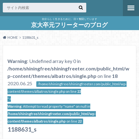
自分らしく生きるために、日々奮闘しています
京大卒元フリーターのブログ
HOME
1188631_s
Warning
: Undefined array key 0 in
/home/shiningfree/shiningfreeter.com/public_html/w
p-content/themes/albatros/single.php
on line
18
2020.06.25
/home/shiningfree/shiningfreeter.com/public_html/wp-
content/themes/albatros/single.php on line
22
">
Warning
: Attempt to read property "name" on null in
/home/shiningfree/shiningfreeter.com/public_html/wp-
content/themes/albatros/single.php
on line
22
1188631_s