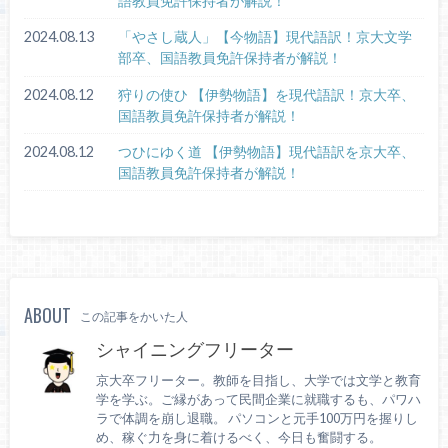
語教員免許保持者が解説！
2024.08.13
「やさし蔵人」【今物語】現代語訳！京大文学
部卒、国語教員免許保持者が解説！
2024.08.12
狩りの使ひ 【伊勢物語】を現代語訳！京大卒、
国語教員免許保持者が解説！
2024.08.12
つひにゆく道 【伊勢物語】現代語訳を京大卒、
国語教員免許保持者が解説！
ABOUT
この記事をかいた人
シャイニングフリーター
京大卒フリーター。教師を目指し、大学では文学と教育
学を学ぶ。ご縁があって民間企業に就職するも、パワハ
ラで体調を崩し退職。 パソコンと元手100万円を握りし
め、稼ぐ力を身に着けるべく、今日も奮闘する。