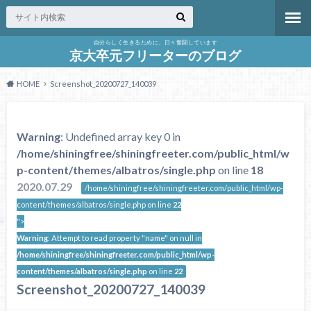
自分らしく生きるために、日々奮闘しています
京大卒元フリーターのブログ
HOME
Screenshot_20200727_140039
Warning
: Undefined array key 0 in
/home/shiningfree/shiningfreeter.com/public_html/w
p-content/themes/albatros/single.php
on line
18
2020.07.29
/home/shiningfree/shiningfreeter.com/public_html/wp-
content/themes/albatros/single.php on line
22
">
Warning
: Attempt to read property "name" on null in
/home/shiningfree/shiningfreeter.com/public_html/wp-
content/themes/albatros/single.php
on line
22
Screenshot_20200727_140039