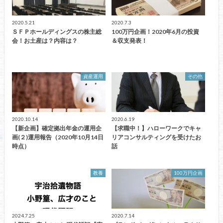
2020.5.21
2020.7.3
ＳＦＰホールディングスの株主総
100万円企画！2020年6月の投資
会！お土産は？内容は？
＆収支発表！
資産運用
その他
2020.10.14
2020.6.19
【新企画】確定拠出年金の運用企
【求職中！】ハローワークでキャ
画(２)運用報告（2020年10月14日
リアコンサルティングを受けたお
時点）
話
教養
100万円企画
2024.7.25
2020.7.14