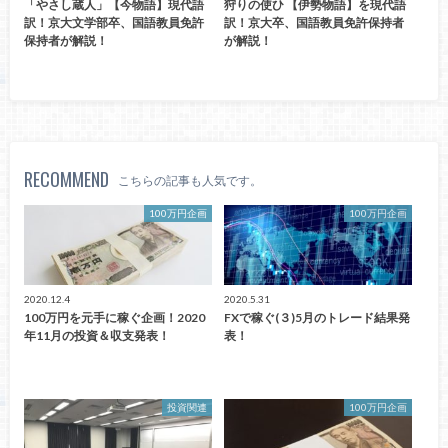
「やさし蔵人」【今物語】現代語
狩りの使ひ 【伊勢物語】を現代語
訳！京大文学部卒、国語教員免許
訳！京大卒、国語教員免許保持者
保持者が解説！
が解説！
RECOMMEND
こちらの記事も人気です。
100万円企画
100万円企画
2020.12.4
2020.5.31
100万円を元手に稼ぐ企画！2020
FXで稼ぐ(３)5月のトレード結果発
年11月の投資＆収支発表！
表！
投資関連
100万円企画