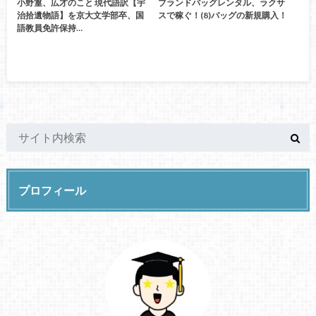
小野篁、広才のこと 現代語訳【宇
ブランドバッグレンタル、ラクサ
治拾遺物語】を京大文学部卒、国
スで稼ぐ！(8)バッグの新規購入！
語教員免許保持…
プロフィール