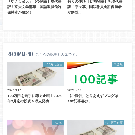
「やさし蔵人」【今物語】現代語
狩りの使ひ 【伊勢物語】を現代語
訳！京大文学部卒、国語教員免許
訳！京大卒、国語教員免許保持者
保持者が解説！
が解説！
RECOMMEND
こちらの記事も人気です。
100万円企画
未分類
2021.3.17
2020.9.10
100万円を元手に稼ぐ企画！2021
【ご報告】とりあえずブログは
年2月迄の投資＆収支発表！
100記事書け。
その他
100万円企画