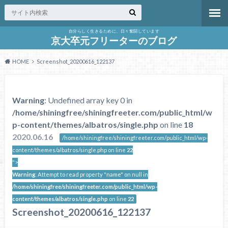
自分らしく生きるために、日々奮闘しています
京大卒元フリーターのブログ
HOME
Screenshot_20200616_122137
Warning
: Undefined array key 0 in
/home/shiningfree/shiningfreeter.com/public_html/w
p-content/themes/albatros/single.php
on line
18
2020.06.16
/home/shiningfree/shiningfreeter.com/public_html/wp-
content/themes/albatros/single.php on line
22
">
Warning
: Attempt to read property "name" on null in
/home/shiningfree/shiningfreeter.com/public_html/wp-
content/themes/albatros/single.php
on line
22
Screenshot_20200616_122137