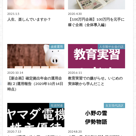
2021.1.5
2020.4.30
人生、楽しんでいますか？
【100万円企画】100万円を元手に
稼ぐ企画（全体導入編）
資産運用
人生観やお金の話
2020.10.14
2020.6.11
【新企画】確定拠出年金の運用企
教育実習での嫌がらせ。いじめの
画(２)運用報告（2020年10月14日
実体験から学んだこと
時点）
投資関連
古文現代語訳
2020.7.13
2024.8.20