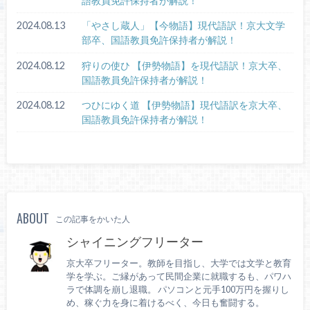
語教員免許保持者が解説！
2024.08.13
「やさし蔵人」【今物語】現代語訳！京大文学
部卒、国語教員免許保持者が解説！
2024.08.12
狩りの使ひ 【伊勢物語】を現代語訳！京大卒、
国語教員免許保持者が解説！
2024.08.12
つひにゆく道 【伊勢物語】現代語訳を京大卒、
国語教員免許保持者が解説！
ABOUT
この記事をかいた人
シャイニングフリーター
京大卒フリーター。教師を目指し、大学では文学と教育
学を学ぶ。ご縁があって民間企業に就職するも、パワハ
ラで体調を崩し退職。 パソコンと元手100万円を握りし
め、稼ぐ力を身に着けるべく、今日も奮闘する。