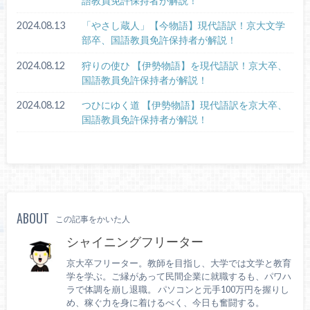
語教員免許保持者が解説！
2024.08.13
「やさし蔵人」【今物語】現代語訳！京大文学
部卒、国語教員免許保持者が解説！
2024.08.12
狩りの使ひ 【伊勢物語】を現代語訳！京大卒、
国語教員免許保持者が解説！
2024.08.12
つひにゆく道 【伊勢物語】現代語訳を京大卒、
国語教員免許保持者が解説！
ABOUT
この記事をかいた人
シャイニングフリーター
京大卒フリーター。教師を目指し、大学では文学と教育
学を学ぶ。ご縁があって民間企業に就職するも、パワハ
ラで体調を崩し退職。 パソコンと元手100万円を握りし
め、稼ぐ力を身に着けるべく、今日も奮闘する。