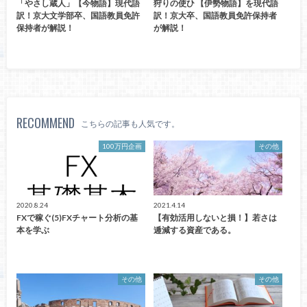
「やさし蔵人」【今物語】現代語
狩りの使ひ 【伊勢物語】を現代語
訳！京大文学部卒、国語教員免許
訳！京大卒、国語教員免許保持者
保持者が解説！
が解説！
RECOMMEND
こちらの記事も人気です。
100万円企画
その他
2020.8.24
2021.4.14
FXで稼ぐ(5)FXチャート分析の基
【有効活用しないと損！】若さは
本を学ぶ
逓減する資産である。
その他
その他