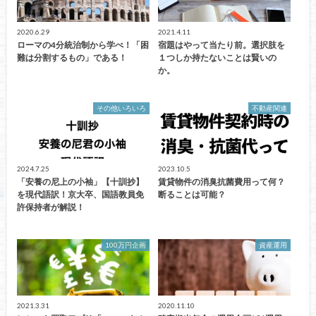
2020.6.29
2021.4.11
ローマの4分統治制から学べ！「困
宿題はやって当たり前。選択肢を
難は分割するもの」である！
１つしか持たないことは賢いの
か。
その他いろいろ
不動産関連
2024.7.25
2023.10.5
「安養の尼上の小袖」【十訓抄】
賃貸物件の消臭抗菌費用って何？
を現代語訳！京大卒、国語教員免
断ることは可能？
許保持者が解説！
100万円企画
資産運用
2021.3.31
2020.11.10