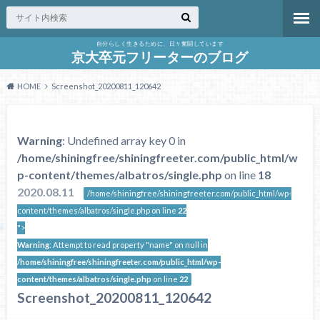
自分らしく生きるために、日々奮闘しています
京大卒元フリーターのブログ
HOME
Screenshot_20200811_120642
Warning
: Undefined array key 0 in
/home/shiningfree/shiningfreeter.com/public_html/w
p-content/themes/albatros/single.php
on line
18
2020.08.11
/home/shiningfree/shiningfreeter.com/public_html/wp-
content/themes/albatros/single.php on line
22
">
Warning
: Attempt to read property "name" on null in
/home/shiningfree/shiningfreeter.com/public_html/wp-
content/themes/albatros/single.php
on line
22
Screenshot_20200811_120642