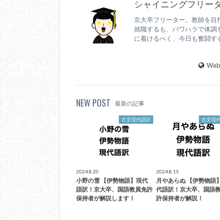
シャイニングフリー
京大卒フリーター。教師を目
就職するも、パワハラで体調を
に着けるべく、今日も奮闘す
WebS
NEW POST
最新の記事
古文現代語訳
古文現
2024.8.20
2024.8.15
小野の雪 【伊勢物語】現代
月やあらぬ 【伊勢物語
語訳！京大卒、国語教員免許
代語訳！京大卒、国語
保持者が解説します！
許保持者が解説！