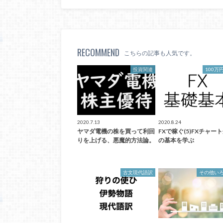
RECOMMEND
こちらの記事も人気です。
投資関連
100万
2020.7.13
2020.8.24
ヤマダ電機の株を買って利回
FXで稼ぐ(5)FXチャー
りを上げる、悪魔的方法論。
の基本を学ぶ
古文現代語訳
その他い