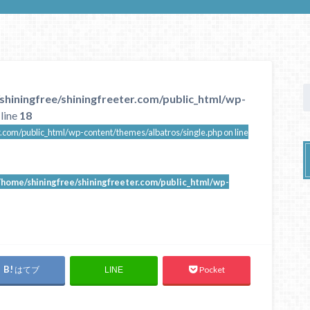
shiningfree/shiningfreeter.com/public_html/wp-
line
18
.com/public_html/wp-content/themes/albatros/single.php on line
/home/shiningfree/shiningfreeter.com/public_html/wp-
はてブ
Pocket
LINE