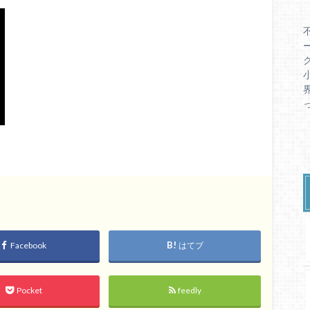
Facebook
はてブ
Pocket
feedly