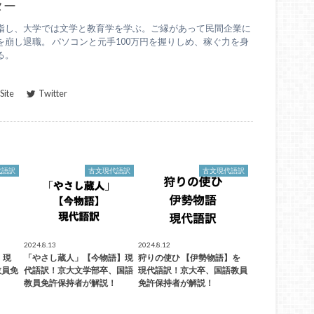
ター
指し、大学では文学と教育学を学ぶ。ご縁があって民間企業に
崩し退職。 パソコンと元手100万円を握りしめ、稼ぐ力を身
る。
ite
Twitter
代語訳
古文現代語訳
古文現代語訳
2024.8.13
2024.8.12
】現
「やさし蔵人」【今物語】現
狩りの使ひ 【伊勢物語】を
教員免
代語訳！京大文学部卒、国語
現代語訳！京大卒、国語教員
教員免許保持者が解説！
免許保持者が解説！