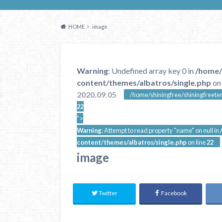
HOME
image
Warning
: Undefined array key 0 in
/home/
content/themes/albatros/single.php
on 
2020.09.05
/home/shiningfree/shiningfreeter
22
">
Warning
: Attempt to read property "name" on null in
content/themes/albatros/single.php
on line
22
image
Twitter
Facebook