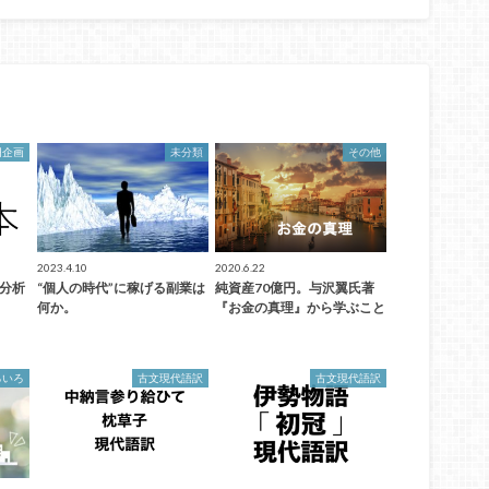
円企画
未分類
その他
2023.4.10
2020.6.22
ト分析
“個人の時代”に稼げる副業は
純資産70億円。与沢翼氏著
何か。
『お金の真理』から学ぶこと
ろいろ
古文現代語訳
古文現代語訳