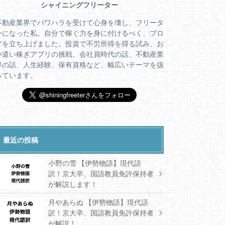
シャイニングフリーター
不動産業界でパワハラを受けて心身を壊し、フリータ
ーになった私。自分で稼ぐ力を身に付けるべく、ブロ
グを立ち上げました。投資で不労所得を得る試み、お
小遣い稼ぎアプリの挑戦、会社員時代の話、不動産業
界の話、人生経験、保有資格など、幅広いテーマを扱
っています。
最近の投稿
小野の雪 【伊勢物語】現代語
訳！京大卒、国語教員免許保持者
が解説します！
月やあらぬ 【伊勢物語】現代語
訳！京大卒、国語教員免許保持者
が解説！